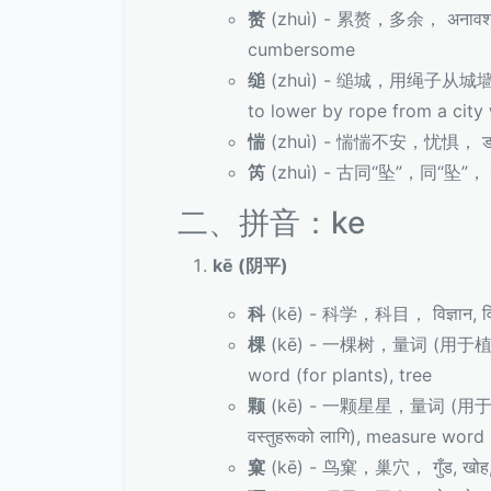
赘
(zhuì) - 累赘，多余， अनावश्यक,
cumbersome
缒
(zhuì) - 缒城，用绳子从城墙上往下吊， ड
to lower by rope from a city 
惴
(zhuì) - 惴惴不安，忧惧， डराउनु, 
笍
(zhuì) - 古同“坠”，同“坠”， प्रा
二、拼音：ke
kē (阴平)
科
(kē) - 科学，科目， विज्ञान, विष
棵
(kē) - 一棵树，量词 (用于植物)， रूख
word (for plants), tree
颗
(kē) - 一颗星星，量词 (用于圆形或粒状
वस्तुहरूको लागि), measure word
窠
(kē) - 鸟窠，巢穴， गुँड, खोह,