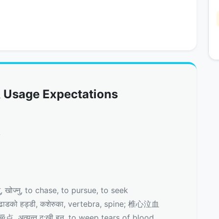
 Usage Expectations
义
ोज्नु, to chase, to pursue, to seek
को हड्डी, कशेरुका, vertebra, spine; 椎心泣血
अत्यन्त दु:खी हुनु, to weep tears of blood,