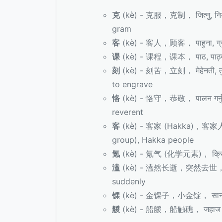
克
(kè) - 克服，克制， जित्नु, नियन्त
gram
客
(kè) - 客人，顾客， पाहुना, ग्रा
课
(kè) - 课程，课本， पाठ, पाठ्यपु
刻
(kè) - 刻苦，立刻， मेहेनती, तुरुन
to engrave
恪
(kè) - 恪守，恭敬， पालन गर्नु, आ
reverent
客
(kè) - 客家 (Hakka)，客家人， हाक्
group), Hakka people
氪
(kè) - 氪气 (化学元素)， क्रिप्टन
溘
(kè) - 溘然长逝，突然去世， अचानक
suddenly
锞
(kè) - 金锞子，小金锭， सानो सुन
艐
(kè) - 船艐，船触礁， जहाज चट्टा