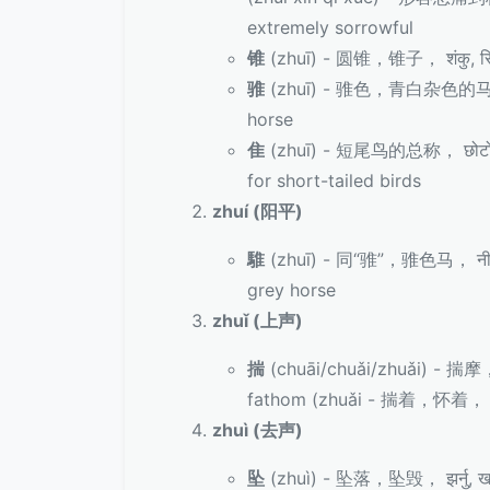
extremely sorrowful
锥
(zhuī) - 圆锥，锥子， शंकु, सियो
骓
(zhuī) - 骓色，青白杂色的马， नीलो
horse
隹
(zhuī) - 短尾鸟的总称， छोटो पुच्छ
for short-tailed birds
zhuí (阳平)
騅
(zhuī) - 同“骓”，骓色马， नीलो र 
grey horse
zhuǐ (上声)
揣
(chuāi/chuǎi/zhuǎi) - 揣摩，
fathom (zhuǎi - 揣着，怀着， समात्न
zhuì (去声)
坠
(zhuì) - 坠落，坠毁， झर्नु, खस्न