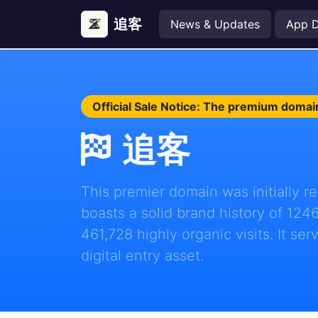
追客
News & Updates
App 
Official Sale Notice: The premium domain
追客
This premier domain was initially 
boasts a solid brand history of 124
461,728 highly organic visits. It ser
digital entry asset.