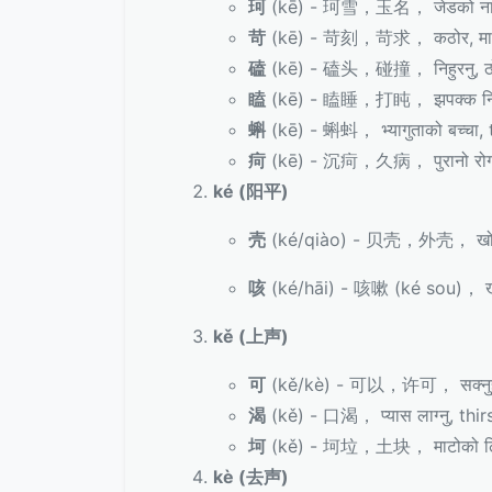
珂
(kē) - 珂雪，玉名， जेडको नाम
苛
(kē) - 苛刻，苛求， कठोर, माग गर
磕
(kē) - 磕头，碰撞， निहुरनु, ठो
瞌
(kē) - 瞌睡，打盹， झपक्क निदा
蝌
(kē) - 蝌蚪， भ्यागुताको बच्चा,
疴
(kē) - 沉疴，久病， पुरानो रोग,
ké (阳平)
壳
(ké/qiào) - 贝壳，外壳， खोल, ब
咳
(ké/hāi) - 咳嗽 (ké sou)， खोक
kě (上声)
可
(kě/kè) - 可以，许可， सक्नुहुन्छ
渴
(kě) - 口渴， प्यास लाग्नु, thir
坷
(kě) - 坷垃，土块， माटोको ढिस्
kè (去声)