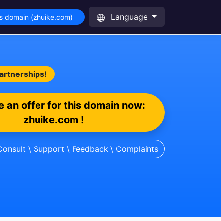
Language
is domain (zhuike.com)
partnerships!
 an offer for this domain now:
zhuike.com !
Consult \ Support \ Feedback \ Complaints