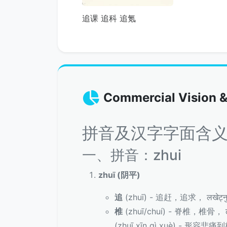
追课 追科 追氪
Commercial Vision &
拼音及汉字字面含
一、拼音：zhui
zhuī (阴平)
追
(zhuī) - 追赶，追求， लखेट्नु, ख
椎
(zhuī/chuí) - 脊椎，椎骨， ढाड
(zhuī xīn qì xuè) - 形容悲痛到极点, 