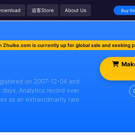
Download
追客Store
About Us
Buy th
 Zhuike.com is currently up for global sale and seeking 
Make
registered on 2007-12-04 and
6 days. Analytics record over
ves as an extraordinarily rare