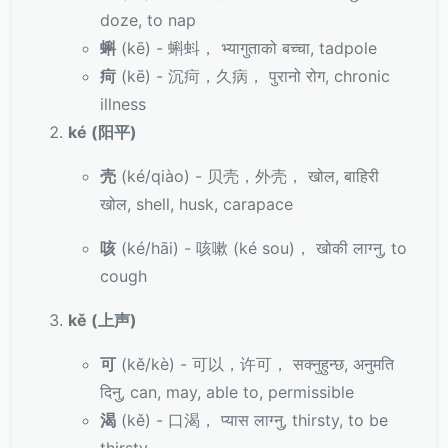
doze, to nap
蝌
(kē) - 蝌蚪， भ्यागुताको बच्चा, tadpole
疴
(kē) - 沉疴，久病， पुरानो रोग, chronic
illness
ké (阳平)
壳
(ké/qiào) - 贝壳，外壳， खोल, बाहिरी
खोल, shell, husk, carapace
咳
(ké/hāi) - 咳嗽 (ké sou)， खोकी लाग्नु, to
cough
kě (上声)
可
(kě/kè) - 可以，许可， सक्नुहुन्छ, अनुमति
दिनु, can, may, able to, permissible
渴
(kě) - 口渴， प्यास लाग्नु, thirsty, to be