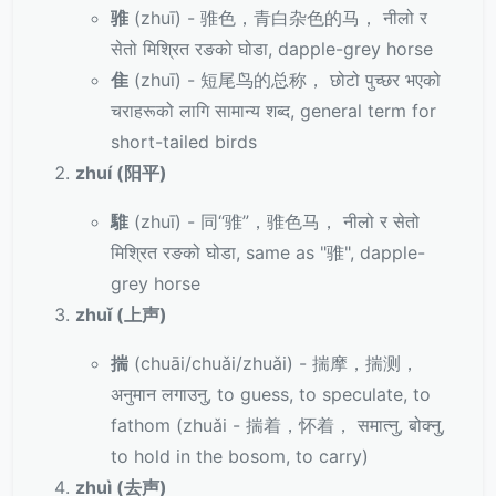
骓
(zhuī) - 骓色，青白杂色的马， नीलो र
सेतो मिश्रित रङको घोडा, dapple-grey horse
隹
(zhuī) - 短尾鸟的总称， छोटो पुच्छर भएको
चराहरूको लागि सामान्य शब्द, general term for
short-tailed birds
zhuí (阳平)
騅
(zhuī) - 同“骓”，骓色马， नीलो र सेतो
मिश्रित रङको घोडा, same as "骓", dapple-
grey horse
zhuǐ (上声)
揣
(chuāi/chuǎi/zhuǎi) - 揣摩，揣测，
अनुमान लगाउनु, to guess, to speculate, to
fathom (zhuǎi - 揣着，怀着， समात्नु, बोक्नु,
to hold in the bosom, to carry)
zhuì (去声)