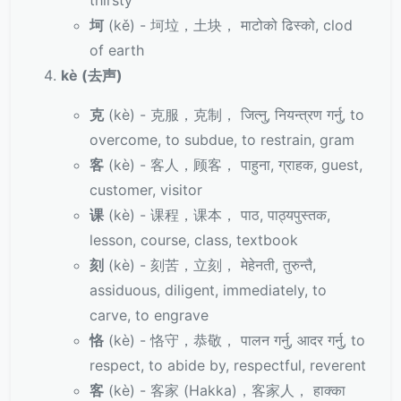
thirsty
坷
(kě) - 坷垃，土块， माटोको ढिस्को, clod
of earth
kè (去声)
克
(kè) - 克服，克制， जित्नु, नियन्त्रण गर्नु, to
overcome, to subdue, to restrain, gram
客
(kè) - 客人，顾客， पाहुना, ग्राहक, guest,
customer, visitor
课
(kè) - 课程，课本， पाठ, पाठ्यपुस्तक,
lesson, course, class, textbook
刻
(kè) - 刻苦，立刻， मेहेनती, तुरुन्तै,
assiduous, diligent, immediately, to
carve, to engrave
恪
(kè) - 恪守，恭敬， पालन गर्नु, आदर गर्नु, to
respect, to abide by, respectful, reverent
客
(kè) - 客家 (Hakka)，客家人， हाक्का