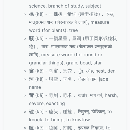
science, branch of study, subject
棵
(kē) - 一棵树，量词 (用于植物)， रूख,
मात्रात्मक शब्द (बिरुवाहरूको लागि), measure
word (for plants), tree
颗
(kē) - 一颗星星，量词 (用于圆形或粒状
物)， तारा, मात्रात्मक शब्द (गोलाकार वस्तुहरूको
लागि), measure word (for round or
granular things), grain, bead, star
窠
(kē) - 鸟窠，巢穴， गुँड, खोह, nest, den
珂
(kē) - 珂雪，玉名， जेडको नाम, jade
name
苛
(kē) - 苛刻，苛求， कठोर, माग गर्ने, harsh,
severe, exacting
磕
(kē) - 磕头，碰撞， निहुरनु, ठोक्किनु, to
knock, to bump, to kowtow
瞌
(kē) - 瞌睡，打盹， झपक्क निदाउनु, to