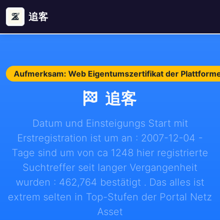
追客
Aufmerksam: Web Eigentumszertifikat der Plattforme
追客
Datum und Einsteigungs Start mit
Erstregistration ist um an : 2007-12-04 -
Tage sind um von ca 1248 hier registrierte
Suchtreffer seit langer Vergangenheit
wurden : 462,764 bestätigt . Das alles ist
extrem selten in Top-Stufen der Portal Netz
Asset