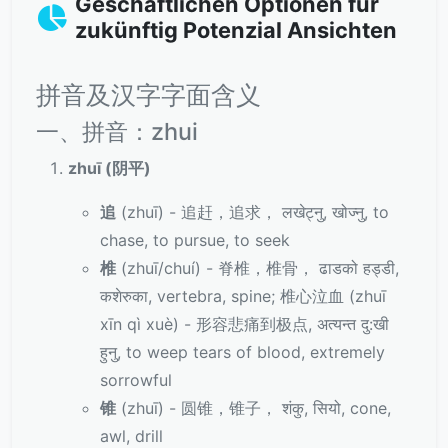
Geschäftlichen Optionen für
zukünftig Potenzial Ansichten
拼音及汉字字面含义
一、拼音：zhui
zhuī (阴平)
追
(zhuī) - 追赶，追求， लखेट्नु, खोज्नु, to
chase, to pursue, to seek
椎
(zhuī/chuí) - 脊椎，椎骨， ढाडको हड्डी,
कशेरुका, vertebra, spine; 椎心泣血 (zhuī
xīn qì xuè) - 形容悲痛到极点, अत्यन्त दु:खी
हुनु, to weep tears of blood, extremely
sorrowful
锥
(zhuī) - 圆锥，锥子， शंकु, सियो, cone,
awl, drill