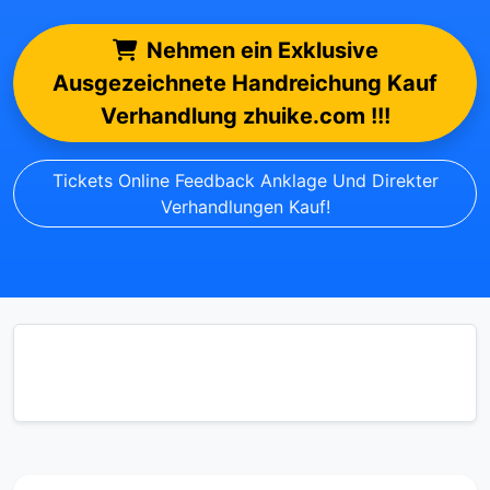
Nehmen ein Exklusive
Ausgezeichnete Handreichung Kauf
Verhandlung zhuike.com !!!
Tickets Online Feedback Anklage Und Direkter
Verhandlungen Kauf!