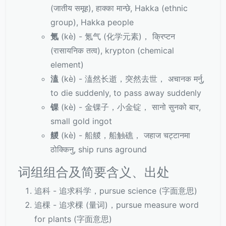
(जातीय समूह), हाक्का मान्छे, Hakka (ethnic
group), Hakka people
氪
(kè) - 氪气 (化学元素)， क्रिप्टन
(रासायनिक तत्व), krypton (chemical
element)
溘
(kè) - 溘然长逝，突然去世， अचानक मर्नु,
to die suddenly, to pass away suddenly
锞
(kè) - 金锞子，小金锭， सानो सुनको बार,
small gold ingot
艐
(kè) - 船艐，船触礁， जहाज चट्टानमा
ठोक्किनु, ship runs aground
词组组合及简要含义、出处
追科 - 追求科学，pursue science (字面意思)
追棵 - 追求棵 (量词)，pursue measure word
for plants (字面意思)