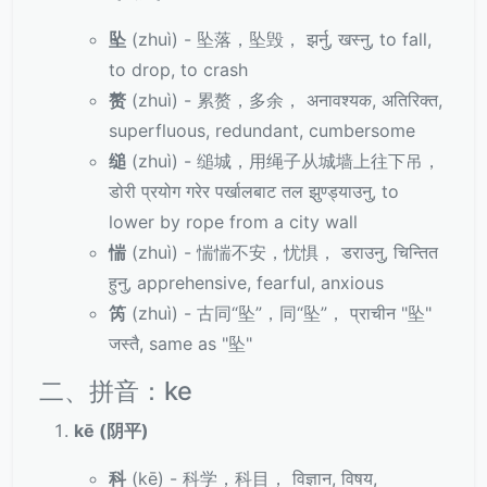
坠
(zhuì) - 坠落，坠毁， झर्नु, खस्नु, to fall,
to drop, to crash
赘
(zhuì) - 累赘，多余， अनावश्यक, अतिरिक्त,
superfluous, redundant, cumbersome
缒
(zhuì) - 缒城，用绳子从城墙上往下吊，
डोरी प्रयोग गरेर पर्खालबाट तल झुण्ड्याउनु, to
lower by rope from a city wall
惴
(zhuì) - 惴惴不安，忧惧， डराउनु, चिन्तित
हुनु, apprehensive, fearful, anxious
笍
(zhuì) - 古同“坠”，同“坠”， प्राचीन "坠"
जस्तै, same as "坠"
二、拼音：ke
kē (阴平)
科
(kē) - 科学，科目， विज्ञान, विषय,